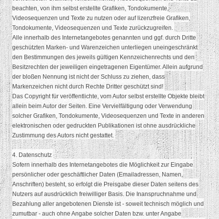
beachten, von ihm selbst erstellte Grafiken, Tondokumente,
Videosequenzen und Texte zu nutzen oder auf lizenzfreie Grafiken,
Tondokumente, Videosequenzen und Texte zurückzugreifen.
Alle innerhalb des Internetangebotes genannten und ggf. durch Dritte
geschützten Marken- und Warenzeichen unterliegen uneingeschränkt
den Bestimmungen des jeweils gültigen Kennzeichenrechts und den
Besitzrechten der jeweiligen eingetragenen Eigentümer. Allein aufgrund
der bloßen Nennung ist nicht der Schluss zu ziehen, dass
Markenzeichen nicht durch Rechte Dritter geschützt sind!
Das Copyright für veröffentlichte, vom Autor selbst erstellte Objekte bleibt
allein beim Autor der Seiten. Eine Vervielfältigung oder Verwendung
solcher Grafiken, Tondokumente, Videosequenzen und Texte in anderen
elektronischen oder gedruckten Publikationen ist ohne ausdrückliche
Zustimmung des Autors nicht gestattet.
4. Datenschutz
Sofern innerhalb des Internetangebotes die Möglichkeit zur Eingabe
persönlicher oder geschäftlicher Daten (Emailadressen, Namen,
Anschriften) besteht, so erfolgt die Preisgabe dieser Daten seitens des
Nutzers auf ausdrücklich freiwilliger Basis. Die Inanspruchnahme und
Bezahlung aller angebotenen Dienste ist - soweit technisch möglich und
zumutbar - auch ohne Angabe solcher Daten bzw. unter Angabe