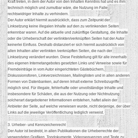
Kraft treten, in dem der Autor von den Inhalten Kenntnis hat und es ihm
technisch möglich und zumutbar wäre, die Nutzung im Falle
rechtswidriger Inhalte zu verhindern.
Der Autor erklärt hiermit ausdrücklich, dass zum Zeitpunkt der
Linksetzung keine illegalen Inhalte auf den zu verlinkenden Seiten
erkennbar waren. Auf die aktuelle und zukünftige Gestaltung, die Inhalte
oder die Urheberschaft der verlinkten/verknüpften Seiten hat der Autor
keinerlei Einfluss. Deshalb distanziert er sich hiermit ausdrücklich von
allen Inhalten aller verlinkten /verknüpften Seiten, die nach der
Linksetzung verändert wurden. Diese Feststellung gilt für alle innerhalb
des eigenen Internetangebotes gesetzten Links und Verweise sowie für
Fremdeinträge in vom Autor eingerichteten Gästebüchern,
Diskussionsforen, Linkverzeichnissen, Mailinglisten und in allen anderen
Formen von Datenbanken, auf deren Inhalt externe Schreibzugriffe
möglich sind. Für illegale, fehlerhafte oder unvollständige Inhalte und
insbesondere für Schäden, die aus der Nutzung oder Nichtnutzung
solcherart dargebotener Informationen entstehen, haftet allein der
Anbieter der Seite, auf welche verwiesen wurde, nicht derjenige, der über
Links auf die jeweilige Veröffentlichung lediglich verweist.
3. Urheber- und Kennzeichenrecht
Der Autor ist bestrebt, in allen Publikationen die Urheberrechte der
verwendeten Grafiken, Tondokumente, Videosequenzen und Texte zu