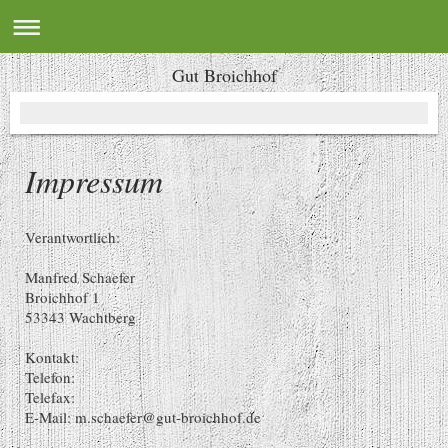
Gut Broichhof
Impressum
Verantwortlich:
Manfred
Schaefer
Broichhof 1
53343
Wachtberg
Kontakt:
Telefon:
Telefax:
E-Mail:
m.schaefer@gut-broichhof.de